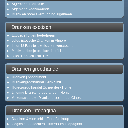
Algemene informatie
Algemene voorwaarden
Drank en horecavergunning algemeen
Dranken exotisch
Exotisch fruit en toebehoren
Jules Exotische Dranken in Almere
Licor 43 Baristo, exotisch en verrassend.
Multivitamientje exotisch fruit 1 liter
Taksi Tropisch Fruit 1, 5L
Dranken groothandel
Dranken | Assortiment
Drankengroothandel Henk Smit
Horecagroothandel Scheerder - Home
Lijfering Drankengroothandel - Home
Valkenswaardse Drankengroothandel Claes
Dranken infopagina
Dranken & voor erbij - Flora Boskoop
Gegidste boottochten - Rivertours infopagina!