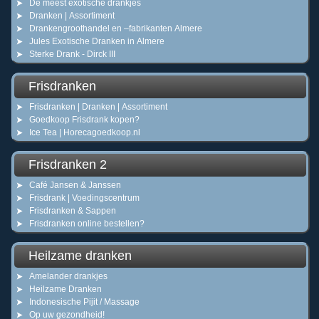
De meest exotische drankjes
Dranken | Assortiment
Drankengroothandel en –fabrikanten Almere
Jules Exotische Dranken in Almere
Sterke Drank - Dirck III
Frisdranken
Frisdranken | Dranken | Assortiment
Goedkoop Frisdrank kopen?
Ice Tea | Horecagoedkoop.nl
Frisdranken 2
Café Jansen & Janssen
Frisdrank | Voedingscentrum
Frisdranken & Sappen
Frisdranken online bestellen?
Heilzame dranken
Amelander drankjes
Heilzame Dranken
Indonesische Pijit / Massage
Op uw gezondheid!