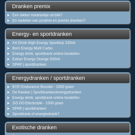
Dranken premix
Een lekker mixdrankje uit blik?
En nadelen van postmix en premix dranken?
Energy- en sportdranken
AA Drink High Energy Sportdop 330ml
Born Energy Multi Carbo
Energy drink, sportdrank online bestellen
Extran Energy Orange 500ml
SPAR | sportdranken
Energydranken / sportdranken
BYE! Endurance Booster - 1000 gram
De Kweker | Sportdranken/energydranken
Energy drink, sportdrank online bestellen
SiS GO Electrolyte - 1000 gram
SPAR | sportdranken
Sportdrank of energiedrank?
Exotische dranken