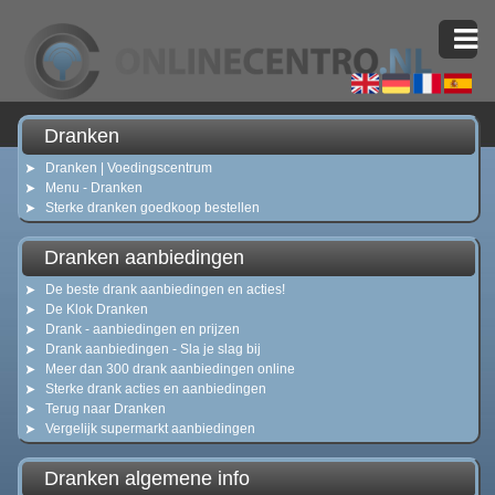
Dranken
Dranken | Voedingscentrum
Menu - Dranken
Sterke dranken goedkoop bestellen
Dranken aanbiedingen
De beste drank aanbiedingen en acties!
De Klok Dranken
Drank - aanbiedingen en prijzen
Drank aanbiedingen - Sla je slag bij
Meer dan 300 drank aanbiedingen online
Sterke drank acties en aanbiedingen
Terug naar Dranken
Vergelijk supermarkt aanbiedingen
Dranken algemene info