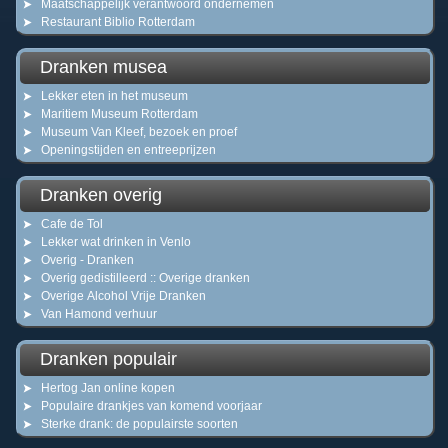
Maatschappelijk verantwoord ondernemen
Restaurant Biblio Rotterdam
Dranken musea
Lekker eten in het museum
Maritiem Museum Rotterdam
Museum Van Kleef, bezoek en proef
Openingstijden en entreeprijzen
Dranken overig
Cafe de Tol
Lekker wat drinken in Venlo
Overig - Dranken
Overig gedistilleerd :: Overige dranken
Overige Alcohol Vrije Dranken
Van Hamond verhuur
Dranken populair
Hertog Jan online kopen
Populaire drankjes van komend voorjaar
Sterke drank: de populairste soorten