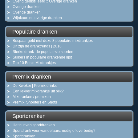
Overig gedistilleerd :: Overige dranken
Overige dranken
Overige dranken
Wijnkaart en overige dranken
Populaire dranken
Bespaar geld met deze 8 populaire mixdrankjes
Dit zijn de dranktrends | 2018
Sterke drank: de populairste soorten
Suikers in populaire drankende lijst
Top 10 Beste Mixdrankjes
Premix dranken
De Kweker | Premix drinks
Een lekker mixdrankje uit blik?
Mixdranken / premixen
Premix, Shooters en Shots
Sportdranken
Het nut van sportdranken
Sportdrank voor wandelaars: nodig of overbodig?
Sportdranken