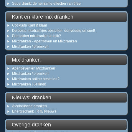
Superdrank: de heilzame effecten van thee
Kant en klare mix dranken
Cocktails Kant & klaar
De beste mixdrankjes bestellen: eenvoudig en snel!
Een lekker mixdrankje uit blik?
Mixdranken - Aperitieven en Mixdranken
Mixdranken / premixen
Mix dranken
Aperitieven en Mixdranken
Mixdranken / premixen
Mixdranken online bestellen?
Mixdranken | Jellinek
Nieuws: dranken
Alcoholische dranken
Energiedrank | RTL Nieuws
Overige dranken